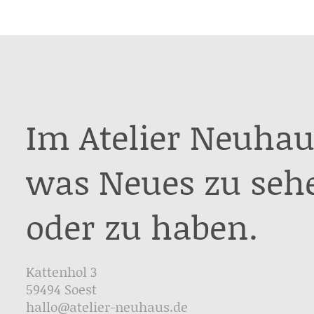
Im Atelier Neuhau
was Neues zu seh
oder zu haben.
Kattenhol 3
59494 Soest
hallo@atelier-neuhaus.de