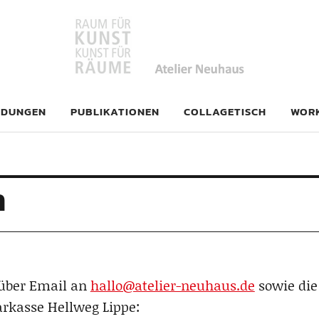
haus
LDUNGEN
PUBLIKATIONEN
COLLAGETISCH
WOR
n
 über Email an
hallo@atelier-neuhaus.de
sowie di
arkasse Hellweg Lippe: